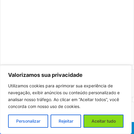
Valorizamos sua privacidade
Pesquisar
Utilizamos cookies para aprimorar sua experiência de
por:
navegação, exibir anúncios ou conteúdo personalizado e
analisar nosso tráfego. Ao clicar em “Aceitar todos”, você
concorda com nosso uso de cookies.
Postagens Recentes
Personalizar
Rejeitar
Aceitar tudo
Facebook
X
WhatsApp
Telegram