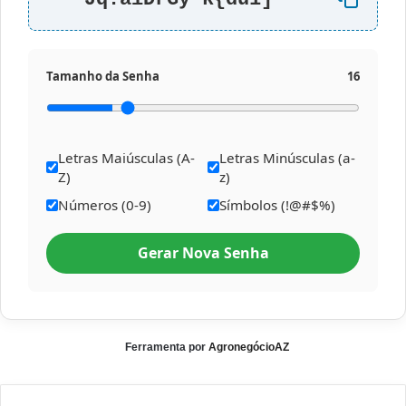
Tamanho da Senha
16
Letras Maiúsculas (A-
Letras Minúsculas (a-
Z)
z)
Números (0-9)
Símbolos (!@#$%)
Gerar Nova Senha
Ferramenta por
AgronegócioAZ