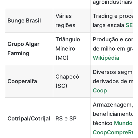
agroindustriais
B
Várias
Trading e proce
Bunge Brasil
regiões
larga escala
SEM
Triângulo
Produção e come
Grupo Algar
Mineiro
de milho em gra
Farming
(MG)
Wikipédia
Diversos segment
Chapecó
Cooperalfa
derivados de mi
(SC)
Coop
Armazenagem,
beneficiamento 
Cotripal/Cotrijal
RS e SP
técnico
Mundo
Coop
CompreRur