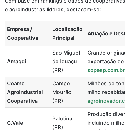
Com base em rankings e dados de cooperativas
e agroindústrias líderes, destacam-se:
Empresa /
Localização
Atuação e Desta
Cooperativa
Principal
São Miguel
Grande originaçã
Amaggi
do Iguaçu
exportação de m
(PR)
sopesp.com.br
Coamo
Campo
Milhões de tonel
Agroindustrial
Mourão
milho recebidas
Cooperativa
(PR)
agroinovador.co
Produção diversi
Palotina
C.Vale
incluindo milho 
(PR)