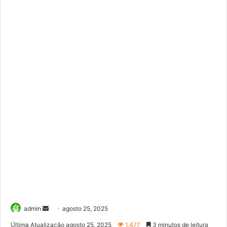
Mande
admin
agosto 25, 2025
um
Última Atualização agosto 25, 2025
1.477
3 minutos de leitura