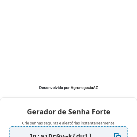
Desenvolvido por
AgronegocioAZ
Gerador de Senha Forte
Crie senhas seguras e aleatórias instantaneamente.
Jq:aiDrGy~k{du1]