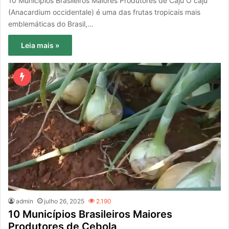
10 Municípios Brasileiros Maiores Produtores de Caju O caju
(Anacardium occidentale) é uma das frutas tropicais mais
emblemáticas do Brasil,…
Leia mais »
admin
julho 26, 2025
2.190
10 Municípios Brasileiros Maiores
Produtores de Cebola