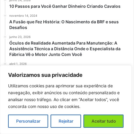
junho 24, 2026
10 Passos para Você Ganhar Dinheiro Criando Cavalos
novembro 14, 2024
A Fusão que Fez História: O Nascimento da BRF e seus
Desafios
junho 23, 2026
Óculos de Realidade Aumentada Para Manutenção: A
Assistência Técnica a Distância Onde o Especialista da
Fábrica Vê o Motor Junto Com Você
abril 1, 2026
10 Maiores Multinacionais e Grandes Empresas do
Valorizamos sua privacidade
Agronegócio em Novo Hamburgo e Região
Utilizamos cookies para aprimorar sua experiência de
novembro 5, 2024
Como está sendo a Evolução da Lida no Campo nos
navegação, exibir anúncios ou conteúdo personalizado e
Últimos 100 Anos?
analisar nosso tráfego. Ao clicar em “Aceitar todos”, você
concorda com nosso uso de cookies.
maio 4, 2026
Paradoxo da Abundância: Como Recordes de Safra
Coexistem com a Fome Global?
Personalizar
Rejeitar
Aceitar tudo
maio 31, 2026
Como Escolher o Melhor Tipo de Leguminosa para o Seu