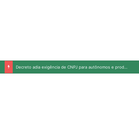
Decreto adia exigência de CNPJ para autônomos e produtores rurais