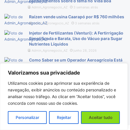
conhecimentos sobre o tema no Vida Boa
Admin_Agronegocio_AZ
3 semanas atrás
Raízen vende usina Caarapó por R$ 760 milhões
Admin_Agronegocio_AZ
3 semanas atrás
Injetor de Fertilizantes (Venturi): A Fertirrigação
Simplificada e Barata, Uso do Vácuo para Sugar
Nutrientes Líquidos
Admin_Agronegocio_AZ
junho 28, 2026
Como Saber se um Operador Aeroagrícola Está
Devidamente Registrado e Legalizado?
Valorizamos sua privacidade
Admin_Agronegocio_AZ
junho 28, 2026
Óleo Vegetal na Dieta Equina: O Segredo da
Utilizamos cookies para aprimorar sua experiência de
Pelagem Brilhante do Cavalo
navegação, exibir anúncios ou conteúdo personalizado e
Admin_Agronegocio_AZ
junho 28, 2026
analisar nosso tráfego. Ao clicar em “Aceitar todos”, você
concorda com nosso uso de cookies.
Carregar mais
Personalizar
Rejeitar
Aceitar tudo