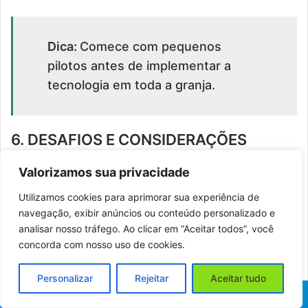
Dica:
Comece com pequenos
pilotos antes de implementar a
tecnologia em toda a granja.
6. DESAFIOS E CONSIDERAÇÕES
Barreiras para a Adoção da IoT
Valorizamos sua privacidade
Custo Inicial
Utilizamos cookies para aprimorar sua experiência de
navegação, exibir anúncios ou conteúdo personalizado e
analisar nosso tráfego. Ao clicar em “Aceitar todos”, você
A implementação de sistemas IoT pode ser
concorda com nosso uso de cookies.
cara, mas os benefícios a longo prazo
compensam o investimento.
Personalizar
Rejeitar
Aceitar tudo
Facebook
X
WhatsApp
Telegram