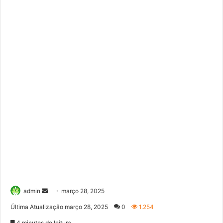
Mande
admin
março 28, 2025
um
Última Atualização março 28, 2025
0
1.254
e-
4 minutos de leitura