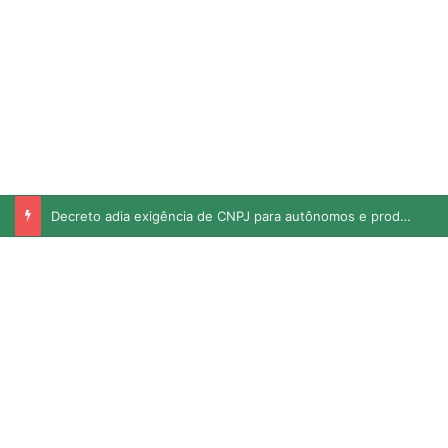
Decreto adia exigência de CNPJ para autônomos e produtores rurais