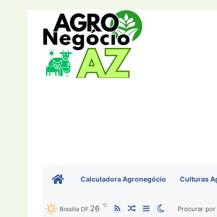
Home
Calculadora Agronegócio
Culturas A
℃
RSS
26
Artigo aleatório
Barra Lateral
Switch skin
Brasilia DF