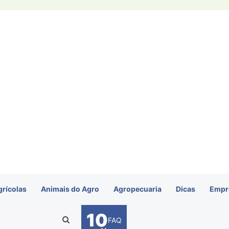
grícolas
Animais do Agro
Agropecuaria
Dicas
Empr
10
Procurar
FAQ