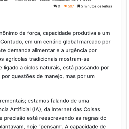
um
0
597
5 minutos de leitura
e-
mail
inônimo de força, capacidade produtiva e um
 Contudo, em um cenário global marcado por
nte demanda alimentar e a urgência por
s agrícolas tradicionais mostram-se
 ligado a ciclos naturais, está passando por
 por questões de manejo, mas por um
crementais; estamos falando de uma
ia Artificial (IA), da Internet das Coisas
e precisão está reescrevendo as regras do
plantavam, hoje “pensam”. A capacidade de