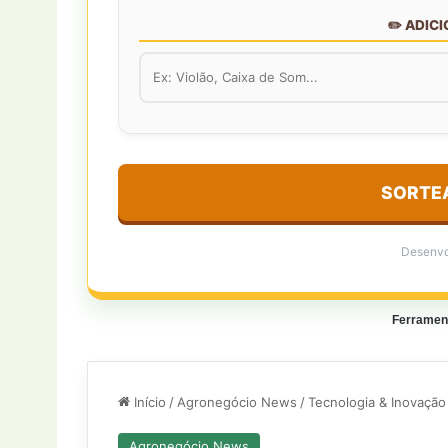
✏️ ADIC
SORTEA
Desenvo
Ferramen
Início
/
Agronegócio News
/
Tecnologia & Inovação
Agronegócio News