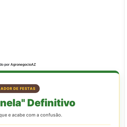
do por
AgronegocioAZ
ADOR DE FESTAS
nela" Definitivo
 que e acabe com a confusão.