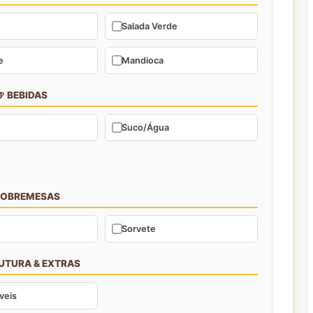
Salada Verde
e
Mandioca
 BEBIDAS
Suco/Água
SOBREMESAS
Sorvete
RUTURA & EXTRAS
veis