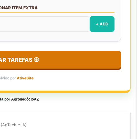
IONAR ITEM EXTRA
+ ADD
R TAREFAS 🎲
lvido por
AtiveSite
ta por
AgronegócioAZ
 (AgTech e IA)