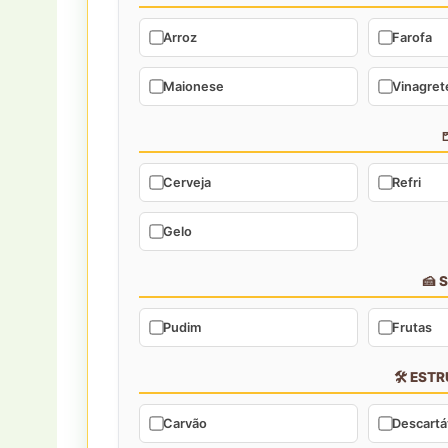
Arroz
Farofa
Maionese
Vinagret

Cerveja
Refri
Gelo
🍰 
Pudim
Frutas
🛠️ EST
Carvão
Descartá