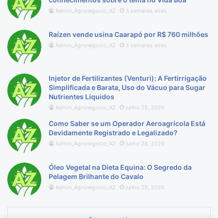
Admin_Agronegocio_AZ
3 semanas atrás
Raízen vende usina Caarapó por R$ 760 milhões
Admin_Agronegocio_AZ
3 semanas atrás
Injetor de Fertilizantes (Venturi): A Fertirrigação
Simplificada e Barata, Uso do Vácuo para Sugar
Nutrientes Líquidos
Admin_Agronegocio_AZ
junho 28, 2026
Como Saber se um Operador Aeroagrícola Está
Devidamente Registrado e Legalizado?
Admin_Agronegocio_AZ
junho 28, 2026
Óleo Vegetal na Dieta Equina: O Segredo da
Pelagem Brilhante do Cavalo
Admin_Agronegocio_AZ
junho 28, 2026