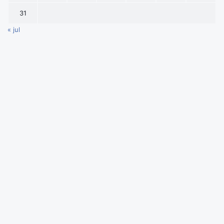
31
« jul