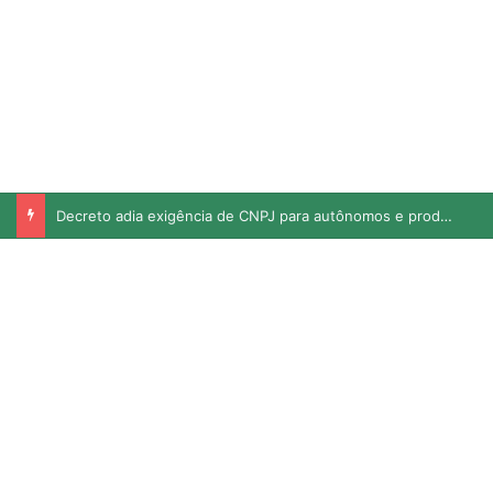
Decreto adia exigência de CNPJ para autônomos e produtores rurais