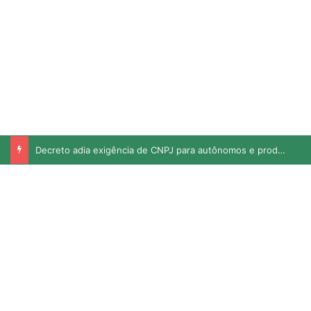
Decreto adia exigência de CNPJ para autônomos e produtores rurais