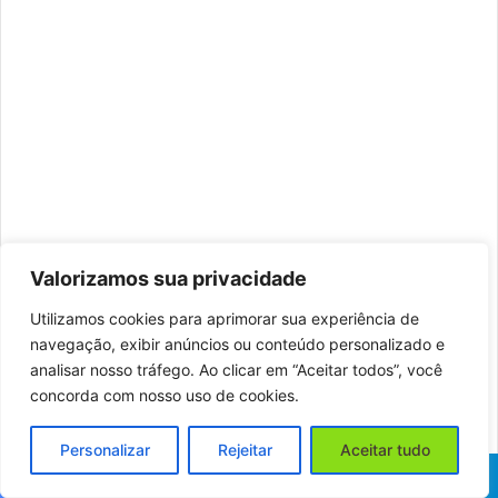
Valorizamos sua privacidade
Utilizamos cookies para aprimorar sua experiência de
navegação, exibir anúncios ou conteúdo personalizado e
analisar nosso tráfego. Ao clicar em “Aceitar todos”, você
concorda com nosso uso de cookies.
Personalizar
Rejeitar
Aceitar tudo
O envolvimento comunitário também gera uma
Facebook
X
WhatsApp
Telegram