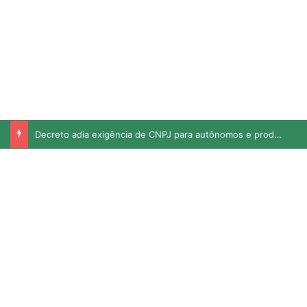
Decreto adia exigência de CNPJ para autônomos e produtores rurais