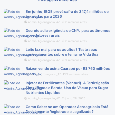
Em junho, IBGE prevê safra de 347,4 milhões de
toneladas para 2026
Admin_Agronegocio_AZ
2 semanas atrás
Decreto adia exigência de CNPJ para autônomos
e produtores rurais
Admin_Agronegocio_AZ
2 semanas atrás
Leite faz mal para os adultos? Teste seus
conhecimentos sobre o tema no Vida Boa
Admin_Agronegocio_AZ
3 semanas atrás
Raízen vende usina Caarapó por R$ 760 milhões
Admin_Agronegocio_AZ
3 semanas atrás
Injetor de Fertilizantes (Venturi): A Fertirrigação
Simplificada e Barata, Uso do Vácuo para Sugar
Nutrientes Líquidos
Admin_Agronegocio_AZ
junho 28, 2026
Como Saber se um Operador Aeroagrícola Está
Devidamente Registrado e Legalizado?